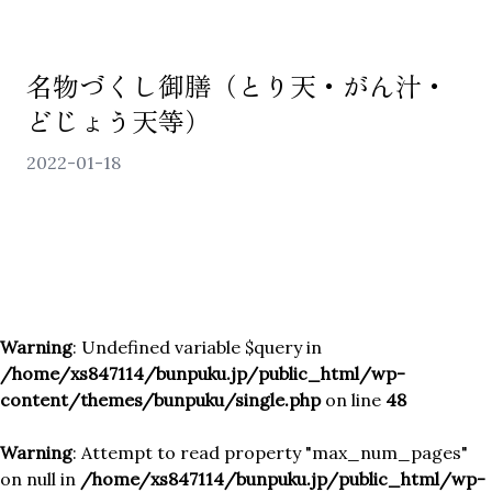
名物づくし御膳（とり天・がん汁・
どじょう天等）
2022-01-18
ONLINE SHOP
Warning
: Undefined variable $query in
/home/xs847114/bunpuku.jp/public_html/wp-
content/themes/bunpuku/single.php
on line
48
Warning
: Attempt to read property "max_num_pages"
on null in
/home/xs847114/bunpuku.jp/public_html/wp-