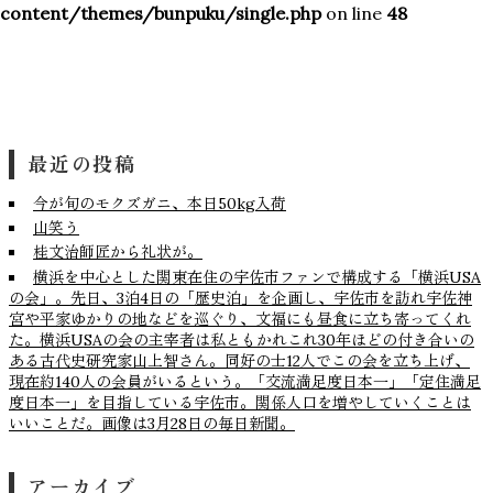
content/themes/bunpuku/single.php
on line
48
最近の投稿
今が旬のモクズガニ、本日50kg入荷
山笑う
桂文治師匠から礼状が。
横浜を中心とした関東在住の宇佐市ファンで構成する「横浜USA
の会」。先日、3泊4日の「歴史泊」を企画し、宇佐市を訪れ宇佐神
宮や平家ゆかりの地などを巡ぐり、文福にも昼食に立ち寄ってくれ
た。横浜USAの会の主宰者は私ともかれこれ30年ほどの付き合いの
ある古代史研究家山上智さん。同好の士12人でこの会を立ち上げ、
現在約140人の会員がいるという。「交流満足度日本一」「定住満足
度日本一」を目指している宇佐市。関係人口を増やしていくことは
いいことだ。画像は3月28日の毎日新聞。
アーカイブ