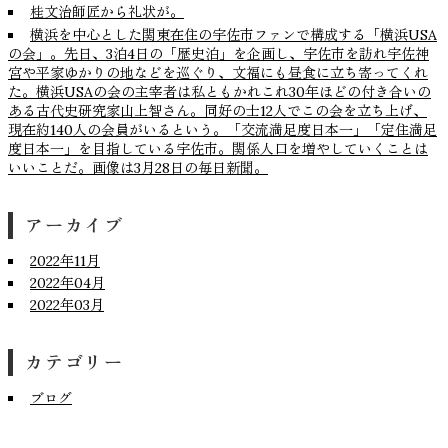
桂文治師匠から礼状が。
横浜を中心とした関東在住の宇佐市ファンで構成する「横浜USA
の会」。先日、3泊4日の「歴史泊」を企画し、宇佐市を訪れ宇佐神
宮や平家ゆかりの地などを巡ぐり、文福にも昼食に立ち寄ってくれ
た。横浜USAの会の主宰者は私ともかれこれ30年ほどの付き合いの
ある古代史研究家山上智さん。同好の士12人でこの会を立ち上げ、
現在約140人の会員がいるという。「交流満足度日本一」「定住満足
度日本一」を目指している宇佐市。関係人口を増やしていくことは
いいことだ。画像は3月28日の毎日新聞。
アーカイブ
2022年11月
2022年04月
2022年03月
カテゴリー
ブログ