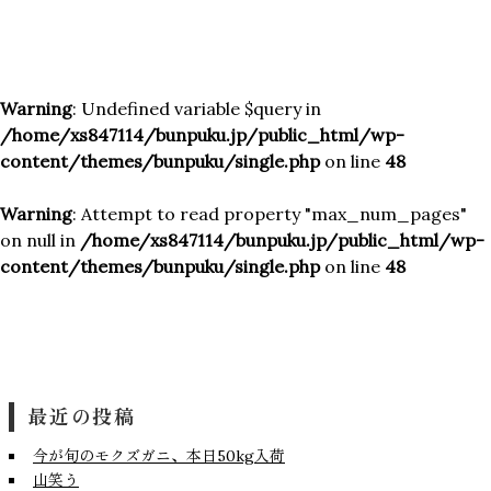
Warning
: Undefined variable $query in
/home/xs847114/bunpuku.jp/public_html/wp-
content/themes/bunpuku/single.php
on line
48
Warning
: Attempt to read property "max_num_pages"
on null in
/home/xs847114/bunpuku.jp/public_html/wp-
content/themes/bunpuku/single.php
on line
48
最近の投稿
今が旬のモクズガニ、本日50kg入荷
山笑う