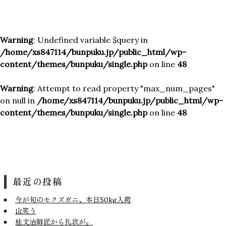
Warning
: Undefined variable $query in
/home/xs847114/bunpuku.jp/public_html/wp-
content/themes/bunpuku/single.php
on line
48
Warning
: Attempt to read property "max_num_pages"
on null in
/home/xs847114/bunpuku.jp/public_html/wp-
content/themes/bunpuku/single.php
on line
48
最近の投稿
今が旬のモクズガニ、本日50kg入荷
山笑う
桂文治師匠から礼状が。