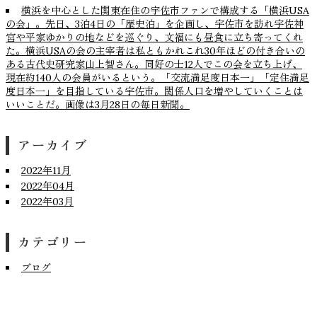
横浜を中心とした関東在住の宇佐市ファンで構成する「横浜USA
の会」。先日、3泊4日の「歴史泊」を企画し、宇佐市を訪れ宇佐神
宮や平家ゆかりの地などを巡ぐり、文福にも昼食に立ち寄ってくれ
た。横浜USAの会の主宰者は私ともかれこれ30年ほどの付き合いの
ある古代史研究家山上智さん。同好の士12人でこの会を立ち上げ、
現在約140人の会員がいるという。「交流満足度日本一」「定住満足
度日本一」を目指している宇佐市。関係人口を増やしていくことは
いいことだ。画像は3月28日の毎日新聞。
アーカイブ
2022年11月
2022年04月
2022年03月
カテゴリー
ブログ