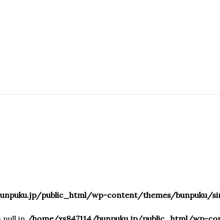
ュー
unpuku.jp/public_html/wp-content/themes/bunpuku/sin
null in
/home/xs847114/bunpuku.jp/public_html/wp-co