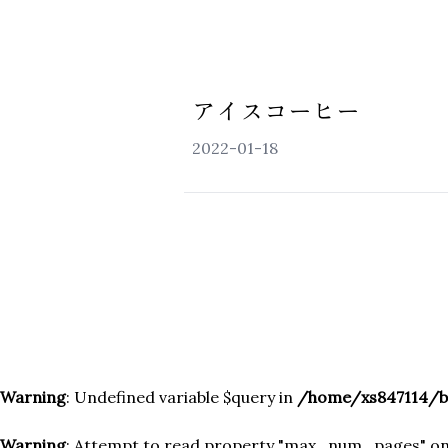
アイスコーヒー
2022-01-18
ホーム
お土産品のご案内
店舗紹介・食堂メニ
交通アクセス
Warning
: Undefined variable $query in
/home/xs847114/b
お知らせ
Warning
: Attempt to read property "max_num_pages" on 