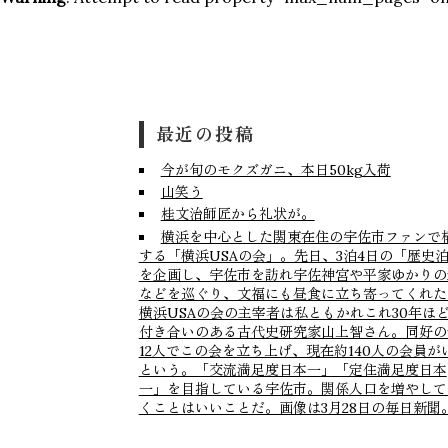
お問い合わせ
店主の独り言
プライバシーポリシ
最近の投稿
今が旬のモクズガニ、本日50kg入荷
山笑う
桂文治師匠から礼状が。
横浜を中心とした関東在住の宇佐市ファンで
する「横浜USAの会」。先日、3泊4日の「歴史
を企画し、宇佐市を訪れ宇佐神宮や平家ゆかりの
などを巡ぐり、文福にも昼食に立ち寄ってくれた
横浜USAの会の主宰者は私ともかれこれ30年ほ
付き合いのある古代史研究家山上智さん。同好の
12人でこの会を立ち上げ、現在約140人の会員が
という。「交流満足度日本一」「定住満足度日本
一」を目指している宇佐市。関係人口を増やして
くことはいいことだ。画像は3月28日の毎日新聞