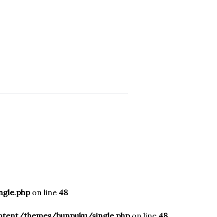
gle.php
on line
48
ntent/themes/bunpuku/single.php
on line
48