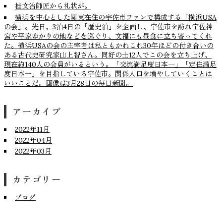
桂文治師匠から礼状が。
横浜を中心とした関東在住の宇佐市ファンで構成する「横浜USA
の会」。先日、3泊4日の「歴史泊」を企画し、宇佐市を訪れ宇佐神
宮や平家ゆかりの地などを巡ぐり、文福にも昼食に立ち寄ってくれ
た。横浜USAの会の主宰者は私ともかれこれ30年ほどの付き合いの
ある古代史研究家山上智さん。同好の士12人でこの会を立ち上げ、
現在約140人の会員がいるという。「交流満足度日本一」「定住満足
度日本一」を目指している宇佐市。関係人口を増やしていくことは
いいことだ。画像は3月28日の毎日新聞。
アーカイブ
2022年11月
2022年04月
2022年03月
カテゴリー
ブログ