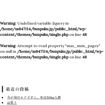
Warning
: Undefined variable $query in
/home/xs847114/bunpuku.jp/public_html/wp-
content/themes/bunpuku/single.php
on line
48
Warning
: Attempt to read property "max_num_pages"
on null in
/home/xs847114/bunpuku.jp/public_html/wp-
content/themes/bunpuku/single.php
on line
48
最近の投稿
今が旬のモクズガニ、本日50kg入荷
山笑う